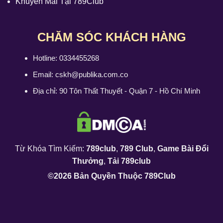
Khuyến Mãi Tại 789Club
CHĂM SÓC KHÁCH HÀNG
Hotline:
0334455268
Email:
cskh@publika.com.co
Địa chỉ:
90 Tôn Thất Thuyết - Quận 7 - Hồ Chí Minh
Từ Khóa Tìm Kiếm:
789club
,
789 Club
,
Game Bài Đổi
Thưởng
,
Tải 789club
©2026 Bản Quyền Thuộc 789Club