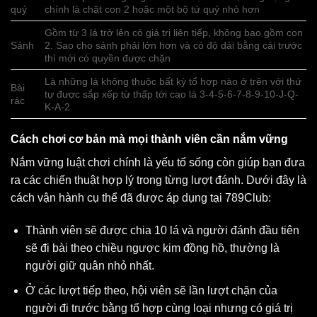
quý
chính là chặt con 2 hoặc một bộ tứ quý nhỏ hơn
Gồm từ 3 lá trở lên có giá trị liên tiếp, không bao gồm con
Sảnh
2. Sao cho sảnh phải lớn hơn và có độ dài bằng cái trước
thì mới có quyền được chặn
Là những lá không thuộc bất kỳ tổ hợp nào ở trên với thứ
Bài
tự được sắp xếp từ thấp tới cao là 3-4-5-6-7-8-9-10-J-Q-
rác
K-A-2
Cách chơi cơ bản mà mọi thành viên cần nắm vững
Nắm vững luật chơi chính là yếu tố sống còn giúp bạn đưa
ra các chiến thuật hợp lý trong từng lượt đánh. Dưới đây là
cách vận hành cụ thể đã được áp dụng tại 789Club:
Thành viên sẽ được chia 10 lá và người đánh đầu tiên
sẽ đi bài theo chiều ngược kim đồng hồ, thường là
người giữ quân nhỏ nhất.
Ở các lượt tiếp theo, hội viên sẽ lần lượt chặn của
người đi trước bằng tổ hợp cùng loại nhưng có giá trị