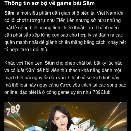
Thông tin sơ bộ về game bài Sâm
Sâm
là một siêu phẩm dân gian phổ biến tại Việt Nam khi
có lối chơi tương tự như Tiến Lên nhưng sở hữu những
luật lệ riêng biệt, mang tính chiến thuật cao. Thành viên
cần phải sắp xếp từng con sao cho hợp lý và đánh ra các
quân mạnh nhất để giành chiến thắng bằng cách “chạy hết
tổ hợp” trước đối thủ.
Khác với Tiến Lên,
Sâm
cho phép chặt bài bất kỳ lúc nào
và có luật “Xin” để hội viên thử thách khả năng đánh một
mạch hết bài ngay từ đầu ván. Chính vì sự kịch tính này
mà thể loại này ngày càng được yêu thích tại các sòng bạc
online, đặc biệt là ở cổng game uy tín như 789Club.