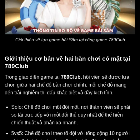
Giới thiệu về tựa game bài Sâm tại cổng game 789Club
Giới thiệu cơ bản về hai bàn chơi có mặt tại
789Club
Trong giao diện game tại
789Club
, hội viên sẽ được lựa
chọn giữa hai chế độ bàn chơi chính, mỗi chế độ mang
đến trải nghiệm thi đấu khác biệt và đầy kịch tính.
Solo: Chế độ chơi một đối một, nơi thành viên sẽ phải
so tài trực tiếp với một đối thủ duy nhất để thể hiện
chiến thuật và phản xạ nhanh.
5vs5: Chế độ chơi theo tổ đội với tổng cộng 10 người