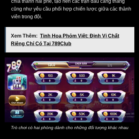
chia thành hai phe, tạo nên các trận đấu căng thẳng
cũng như yêu cầu phối hợp chiến lược giữa các thành
viên trong đội.
Xem Thêm:
Tinh Hoa Phỏm Việt: Định Vị Chất
Riêng Chỉ Có Tại 789Club
Trò chơi có hai phòng dành cho những đối tượng khác nhau