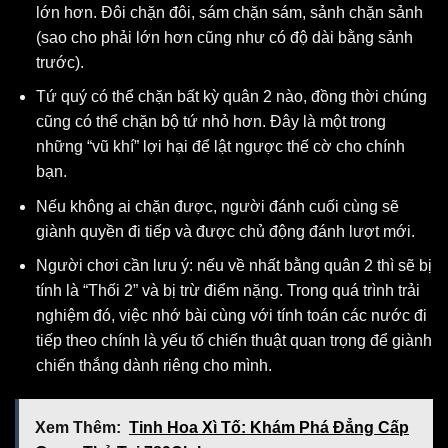
lớn hơn. Đôi chặn đôi, sám chặn sám, sảnh chặn sảnh
(sao cho phải lớn hơn cũng như có độ dài bằng sảnh
trước).
Tứ quý có thể chặn bất kỳ quân 2 nào, đồng thời chúng
cũng có thể chặn bộ tứ nhỏ hơn. Đây là một trong
những “vũ khí” lợi hại để lật ngược thế cờ cho chính
bạn.
Nếu không ai chặn được, người đánh cuối cùng sẽ
giành quyền đi tiếp và được chủ động đánh lượt mới.
Người chơi cần lưu ý: nếu về nhất bằng quân 2 thì sẽ bị
tính là “Thối 2” và bị trừ điểm nặng. Trong quá trình trải
nghiệm đó, việc nhớ bài cùng với tính toán các nước đi
tiếp theo chính là yếu tố chiến thuật quan trọng để giành
chiến thắng dành riêng cho mình.
Xem Thêm:
Tinh Hoa Xì Tố: Khám Phá Đẳng Cấp