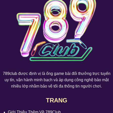
789club
được định vị là ổng game bài đổi thưởng trực tuyến
uy tín, vận hành minh bạch và áp dụng công nghệ bảo mật
nhiều lớp nhằm bảo vệ tối đa thông tin người chơi.
TRANG
Giới Thiệu Thêm Về 789Club