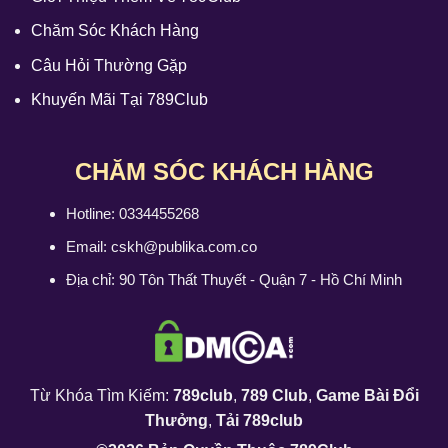
Chăm Sóc Khách Hàng
Câu Hỏi Thường Gặp
Khuyến Mãi Tại 789Club
CHĂM SÓC KHÁCH HÀNG
Hotline:
0334455268
Email:
cskh@publika.com.co
Địa chỉ:
90 Tôn Thất Thuyết - Quận 7 - Hồ Chí Minh
Từ Khóa Tìm Kiếm:
789club
,
789 Club
,
Game Bài Đổi
Thưởng
,
Tải 789club