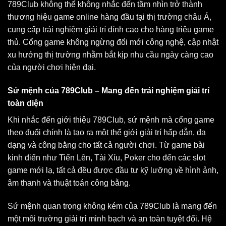
789Club không thể không nhắc đến tầm nhìn trở thành
thương hiệu game online hàng đầu tại thị trường châu Á,
cung cấp trải nghiệm giải trí đỉnh cao cho hàng triệu game
thủ. Cổng game không ngừng đổi mới công nghệ, cập nhật
xu hướng thị trường nhằm bắt kịp nhu cầu ngày càng cao
của người chơi hiện đại.
Sứ mệnh của 789Club – Mang đến trải nghiệm giải trí
toàn diện
Khi nhắc đến giới thiệu 789Club, sứ mệnh mà cổng game
theo đuổi chính là tạo ra một thế giới giải trí hấp dẫn, đa
dạng và công bằng cho tất cả người chơi. Từ game bài
kinh điển như Tiến Lên, Tài Xỉu, Poker cho đến các slot
game mới lạ, tất cả đều được đầu tư kỹ lưỡng về hình ảnh,
âm thanh và thuật toán công bằng.
Sứ mệnh quan trọng không kém của 789Club là mang đến
một môi trường giải trí minh bạch và an toàn tuyệt đối. Hệ