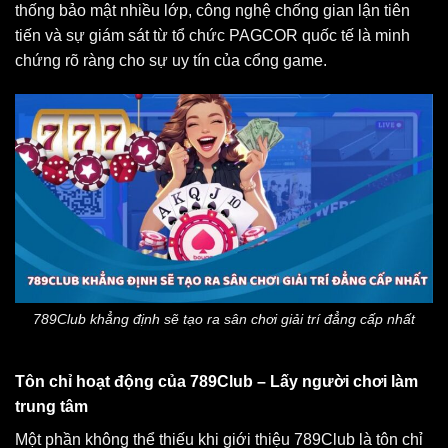
thống bảo mật nhiều lớp, công nghệ chống gian lận tiên
tiến và sự giám sát từ tổ chức PAGCOR quốc tế là minh
chứng rõ ràng cho sự uy tín của cổng game.
789Club khẳng định sẽ tạo ra sân chơi giải trí đẳng cấp nhất
Tôn chỉ hoạt động của 789Club – Lấy người chơi làm
trung tâm
Một phần không thể thiếu khi giới thiệu 789Club là tôn chỉ