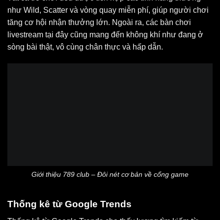
như Wild, Scatter và vòng quay miễn phí, giúp người chơi
tăng cơ hội nhận thưởng lớn. Ngoài ra, các bàn chơi
livestream tại đây cũng mang đến không khí như đang ở
sòng bài thật, vô cùng chân thực và hấp dẫn.
Giới thiệu 789 club – Đôi nét cơ bản về cổng game
Thống kê từ Google Trends