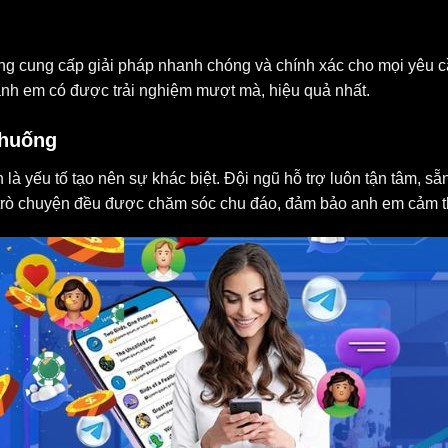
àng cung cấp giải pháp nhanh chóng và chính xác cho mọi yêu c
p anh em có được trải nghiệm mượt mà, hiệu quả nhất.
h huống
nh là yếu tố tạo nên sự khác biệt. Đội ngũ hỗ trợ luôn tận tâm, 
 trò chuyện đều được chăm sóc chu đáo, đảm bảo anh em cảm th