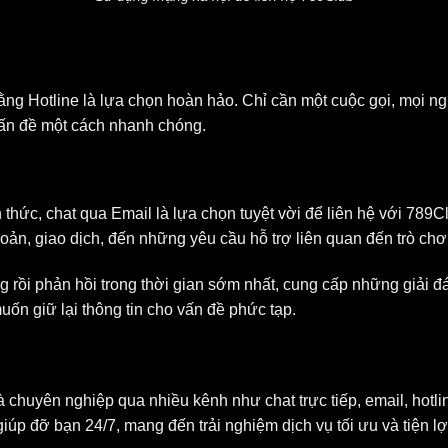
ằng Hotline là lựa chọn hoàn hảo. Chỉ cần một cuộc gọi, mọi ng
 vấn đề một cách nhanh chóng.
h thức, chat qua Email là lựa chọn tuyệt vời để liên hệ với 789
khoản, giao dịch, đến những yêu cầu hỗ trợ liên quan đến trò ch
 rồi phản hồi trong thời gian sớm nhất, cung cấp những giải đáp
ốn giữ lại thông tin cho vấn đề phức tạp.
chuyên nghiệp qua nhiều kênh như chat trực tiếp, email, hotlin
úp đỡ bạn 24/7, mang đến trải nghiệm dịch vụ tối ưu và tiện lợ