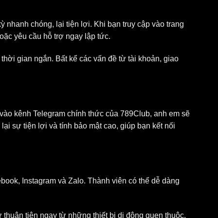
nhanh chóng, lại tiện lợi. Khi bạn truy cập vào trang
oặc yêu cầu hỗ trợ ngay lập tức.
hời gian ngắn. Bất kể các vấn đề từ tài khoản, giao
ia vào kênh Telegram chính thức của 789Club, anh em sẽ
ại sự tiện lợi và tính bảo mật cao, giúp bạn kết nối
book, Instagram và Zalo. Thành viên có thể dễ dàng
 thuận tiện ngay từ những thiết bị di động quen thuộc.