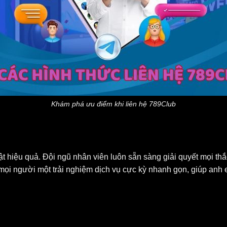
Khám phá ưu điểm khi liên hệ 789Club
hật hiệu quả. Đội ngũ nhân viên luôn sẵn sàng giải quyết mọi t
i người một trải nghiệm dịch vụ cực kỳ nhanh gọn, giúp anh em