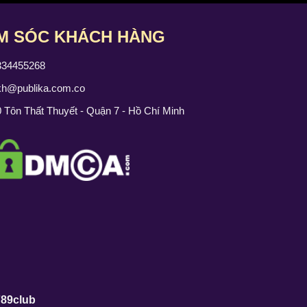
M SÓC KHÁCH HÀNG
334455268
kh@publika.com.co
0 Tôn Thất Thuyết - Quận 7 - Hồ Chí Minh
789club