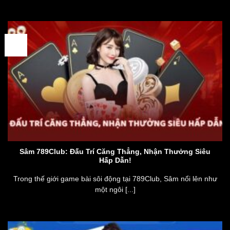
25
Th1
Sâm 789Club: Đấu Trí Căng Thẳng, Nhận Thưởng Siêu
Hấp Dẫn!
Trong thế giới game bài sôi động tại 789Club, Sâm nổi lên như
một ngôi [...]