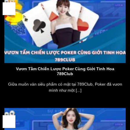
25
Th1
Vươn Tầm Chiến Lược Poker Cùng Giới Tinh Hoa
789Club
Giữa muôn vàn siêu phẩm có mặt tại 789Club, Poker đã vươn
mình như một [...]
25
Th1