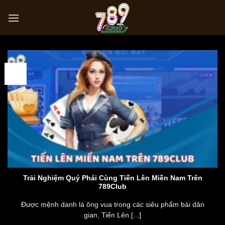
Bỏ
qua
nội
dung
25
Th1
Trải Nghiệm Quý Phái Cùng Tiến Lên Miền Nam Trên
789Club
Được mệnh danh là ông vua trong các siêu phẩm bài dân
gian, Tiến Lên [...]