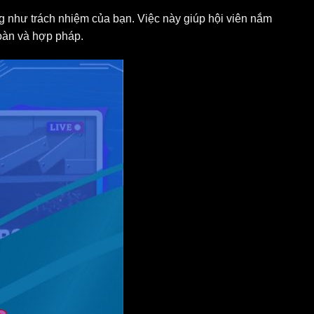
g như trách nhiệm của bạn. Việc này giúp hội viên nắm
toàn và hợp pháp.