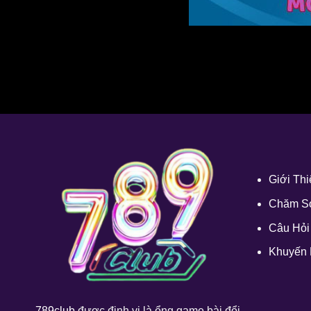
Giới Th
Chăm S
Câu Hỏi
Khuyến 
789club
được định vị là ổng game bài đổi