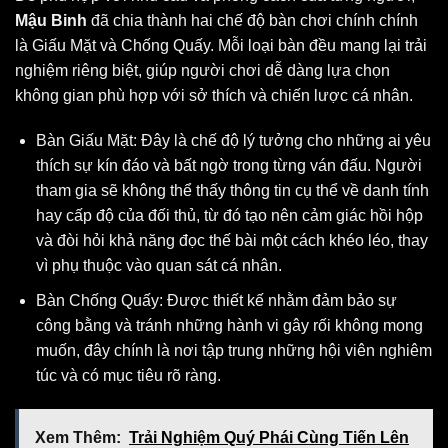
Mậu Binh
đã chia thành hai chế độ bàn chơi chính chính
là Giấu Mặt và Chống Quấy. Mỗi loại bàn đều mang lại trải
nghiệm riêng biệt, giúp người chơi dễ dàng lựa chọn
không gian phù hợp với sở thích và chiến lược cá nhân.
Bàn Giấu Mặt: Đây là chế độ lý tưởng cho những ai yêu
thích sự kín đáo và bất ngờ trong từng ván đấu. Người
tham gia sẽ không thể thấy thông tin cụ thể về danh tính
hay cấp độ của đối thủ, từ đó tạo nên cảm giác hồi hộp
và đòi hỏi khả năng đọc thế bài một cách khéo léo, thay
vì phụ thuộc vào quan sát cá nhân.
Bàn Chống Quấy: Được thiết kế nhằm đảm bảo sự
công bằng và tránh những hành vi gây rối không mong
muốn, đây chính là nơi tập trung những hội viên nghiêm
túc và có mục tiêu rõ ràng.
Xem Thêm:
Trải Nghiệm Quý Phái Cùng Tiến Lên