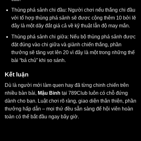
Thùng phá sảnh chi đầu: Người chơi nếu thắng chi đầu
với tổ hợp thùng phá sảnh sẽ được cộng thêm 10 bởi lẽ
đây là một dãy đắt giá cả về kỹ thuật lẫn độ may mắn.
Thùng phá sảnh chi giữa: Nếu bộ thùng phá sảnh được
đặt đúng vào chi giữa và giành chiến thắng, phần
thưởng sẽ tăng vọt lên 20 vì đây là một trong những thế
bài “bá chủ” khi so sánh.
Kết luận
Dù là người mới làm quen hay đã từng chinh chiến trên
nhiều bàn bài,
Mậu Binh
tại 789Club luôn có chỗ đứng
dành cho bạn. Luật chơi rõ ràng, giao diện thân thiện, phần
thưởng hấp dẫn – mọi thứ đều sẵn sàng để hội viên hoàn
toàn có thể bắt đầu ngay bây giờ.