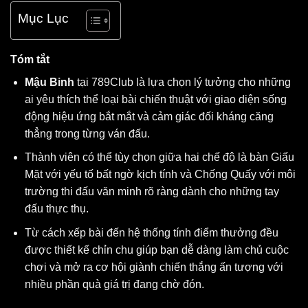
Mục Lục
Tóm tắt
Mậu Binh
tại 789Club là lựa chọn lý tưởng cho những
ai yêu thích thể loại bài chiến thuật với giao diện sống
động hiệu ứng bắt mắt và cảm giác đối kháng căng
thẳng trong từng ván đấu.
Thành viên có thể tùy chọn giữa hai chế độ là bàn Giấu
Mặt với yếu tố bất ngờ kịch tính và Chống Quấy với môi
trường thi đấu văn minh rõ ràng dành cho những tay
đấu thực thụ.
Từ cách xếp bài đến hệ thống tính điểm thưởng đều
được thiết kế chỉn chu giúp bạn dễ dàng làm chủ cuộc
chơi và mở ra cơ hội giành chiến thắng ấn tượng với
nhiều phần quà giá trị đang chờ đón.