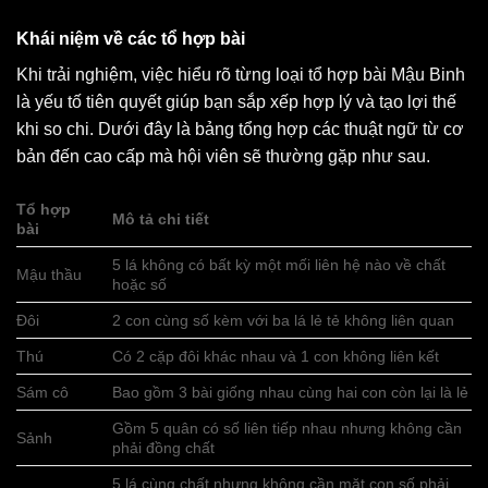
Khái niệm về các tổ hợp bài
Khi trải nghiệm, việc hiểu rõ từng loại tổ hợp bài Mậu Binh
là yếu tố tiên quyết giúp bạn sắp xếp hợp lý và tạo lợi thế
khi so chi. Dưới đây là bảng tổng hợp các thuật ngữ từ cơ
bản đến cao cấp mà hội viên sẽ thường gặp như sau.
Tổ hợp
Mô tả chi tiết
bài
5 lá không có bất kỳ một mối liên hệ nào về chất
Mậu thầu
hoặc số
Đôi
2 con cùng số kèm với ba lá lẻ tẻ không liên quan
Thú
Có 2 cặp đôi khác nhau và 1 con không liên kết
Sám cô
Bao gồm 3 bài giống nhau cùng hai con còn lại là lẻ
Gồm 5 quân có số liên tiếp nhau nhưng không cần
Sảnh
phải đồng chất
5 lá cùng chất nhưng không cần mặt con số phải