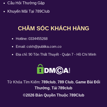
Câu Hỏi Thường Gặp
Khuyến Mãi Tại 789Club
CHĂM SÓC KHÁCH HÀNG
Hotline:
0334455268
Email:
cskh@publika.com.co
Địa chỉ:
90 Tôn Thất Thuyết - Quận 7 - Hồ Chí Minh
Từ Khóa Tìm Kiếm:
789club
,
789 Club
,
Game Bài Đổi
Thưởng
,
Tải 789club
©2026 Bản Quyền Thuộc 789Club