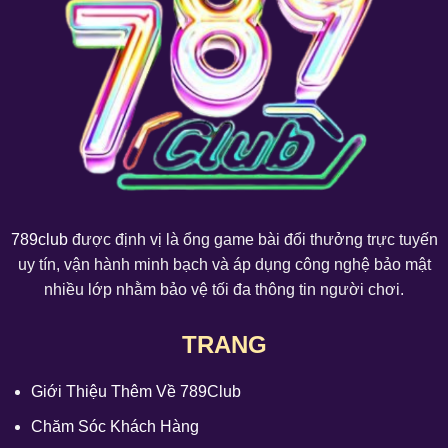
789club
được định vị là ổng game bài đổi thưởng trực tuyến
uy tín, vận hành minh bạch và áp dụng công nghệ bảo mật
nhiều lớp nhằm bảo vệ tối đa thông tin người chơi.
TRANG
Giới Thiệu Thêm Về 789Club
Chăm Sóc Khách Hàng