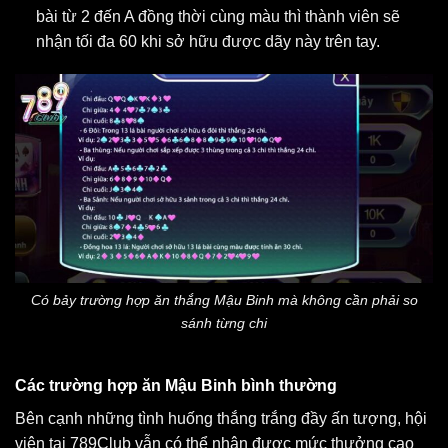
bài từ 2 đến A đồng thời cùng màu thì thành viên sẽ
nhận tối đa 60 khi sở hữu được dãy này trên tay.
Có bảy trường hợp ăn thắng Mậu Binh mà không cần phải so
sánh từng chi
Các trường hợp ăn Mậu Binh bình thường
Bên cạnh những tình huống thắng trắng đầy ấn tượng, hội
viên tại 789Club vẫn có thể nhận được mức thưởng cao