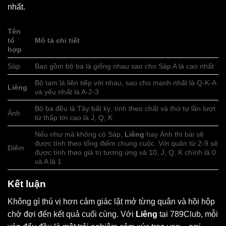
nhất.
Tên
tổ
Mô tả chi tiết
hợp
Sáp
Bao gồm bộ ba lá giống nhau sao cho Sáp A là cao nhất
Bộ tam lá liên tiếp với nhau, sao cho mạnh nhất là Q-K-A
Liêng
và yếu nhất là A-2-3
Bộ ba đều là Tây bất kỳ, tính theo chất và thứ tự lần lượt
Ảnh
từ thấp tới cao là J, Q, K
Nếu như mà không có Sáp,
Liêng
hay Ảnh thì bài sẽ
được tính theo tổng điểm chung cuộc. Với quân từ 2-9 sẽ
Điểm
được tính theo giá trị tương ứng và 10, J, Q, K chính là 0
và A là 1
Kết luận
Không gì thú vị hơn cảm giác lật mở từng quân và hồi hộp
chờ đợi đến kết quả cuối cùng. Với
Liêng
tại 789Club, mỗi