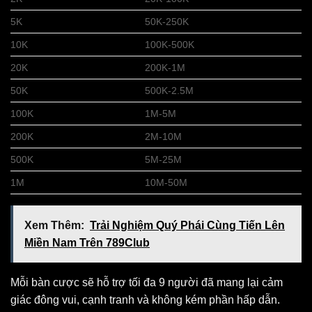
5K
50K-250K
10K
100K-500K
20K
200K-1M
50K
500K-2.5M
100K
1M-5M
200K
2M-10M
500K
5M-25M
1M
10M-50M
Xem Thêm:
Trải Nghiệm Quý Phái Cùng Tiến Lên
Miền Nam Trên 789Club
Mỗi bàn cược sẽ hỗ trợ tối đa 9 người đã mang lại cảm
giác đông vui, cạnh tranh và không kém phần hấp dẫn.