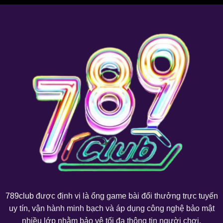
Nghiệm
Chơi
Độc
789Club
Quyền
Chỉ
Có
Tại
789Club
789club
được định vị là ổng game bài đổi thưởng trực tuyến
uy tín, vận hành minh bạch và áp dụng công nghệ bảo mật
nhiều lớp nhằm bảo vệ tối đa thông tin người chơi.