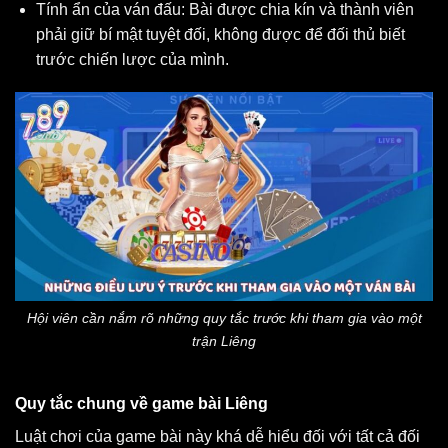
Tính ẩn của ván đấu: Bài được chia kín và thành viên
phải giữ bí mật tuyệt đối, không được để đối thủ biết
trước chiến lược của mình.
Hội viên cần nắm rõ những quy tắc trước khi tham gia vào một
trận Liêng
Quy tắc chung về game bài Liêng
Luật chơi của game bài này khá dễ hiểu đối với tất cả đối