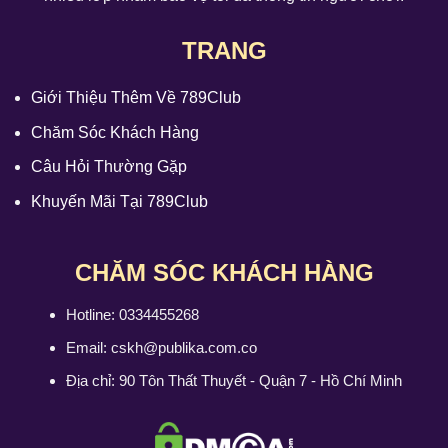
TRANG
Giới Thiệu Thêm Về 789Club
Chăm Sóc Khách Hàng
Câu Hỏi Thường Gặp
Khuyến Mãi Tại 789Club
CHĂM SÓC KHÁCH HÀNG
Hotline:
0334455268
Email:
cskh@publika.com.co
Địa chỉ:
90 Tôn Thất Thuyết - Quận 7 - Hồ Chí Minh