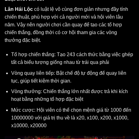
Lân Hái Lộc
có luật lệ vô cùng đơn giản nhưng đầy tính
chiến thuật, phù hợp với cả người mới và hội viên lâu
năm. Vậy nên người chơi cần quay để tạo các tổ hợp
chiến thắng, đồng thời có cơ hội tham gia các vòng
thưởng đặc biệt.
Tổ hợp chiến thắng: Tạo 243 cách thức bằng việc ghép
tất cả biểu tượng giống nhau từ trái qua phải
Vòng quay liên tiếp: Bật chế độ tự động để quay liên
tục, giúp tiết kiệm thời gian.
Vòng thưởng: Chiến thắng lớn nhất được trả khi kích
hoạt bằng những tổ hợp đặc biệt
Mức cược: Hội viên có thể chọn mệnh giá từ 1000 đến
10000000 với giá trị thu về là x20, x100, x200, x1000,
x10000, x20000