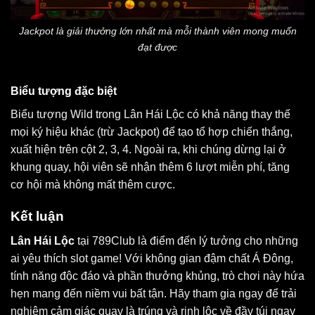
Jackpot là giải thưởng lớn nhất mà mỗi thành viên mong muốn
đạt được
Biểu tượng đặc biệt
Biểu tượng Wild trong
Lân Hái Lộc
có khả năng thay thế
mọi ký hiệu khác (trừ Jackpot) để tạo tổ hợp chiến thắng,
xuất hiện trên cột 2, 3, 4. Ngoài ra, khi chúng dừng lại ở
khung quay, hội viên sẽ nhận thêm 6 lượt miễn phí, tăng
cơ hội mà không mất thêm cược.
Kết luận
Lân Hái Lộc
tại 789Club là điểm đến lý tưởng cho những
ai yêu thích slot game! Với không gian đậm chất Á Đông,
tính năng độc đáo và phần thưởng khủng, trò chơi này hứa
hẹn mang đến niềm vui bất tận. Hãy tham gia ngay để trải
nghiệm cảm giác quay là trúng và rinh lộc về đầy túi ngay