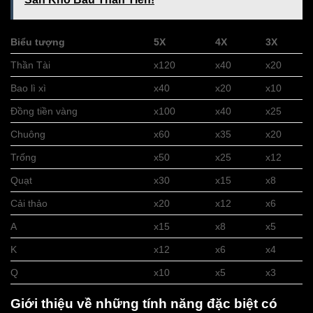
Biểu tượng
5X
4X
3X
Thần Tài
x120
x40
x20
Bao lì xì
x40
x20
x10
Đồng tiền vàng
x100
x40
x25
Chuông
x60
x35
x20
Trống
x50
x25
x12
Quạt
x30
x15
x8
Cải thảo
x20
x12
x6
A
x15
x8
x5
K
x12
x6
x4
Q
x10
x5
x3
Giới thiệu về những tính năng đặc biệt có