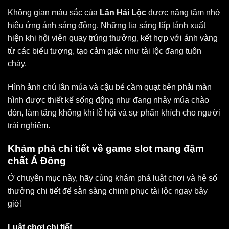
Không gian màu sắc của
Lân Hái Lộc
được nâng tầm nhờ
hiệu ứng ánh sáng động. Những tia sáng lấp lánh xuất
hiện khi hội viên quay trúng thưởng, kết hợp với ánh vàng
từ các biểu tượng, tạo cảm giác như tài lộc đang tuôn
chảy.
Hình ảnh chú lân múa và cậu bé cầm quạt bên phải màn
hình được thiết kế sống động như đang nhảy múa chào
đón, làm tăng không khí lễ hội và sự phấn khích cho người
trải nghiệm.
Khám phá chi tiết về game slot mang đậm
chất Á Đông
Ở chuyên mục này, hãy cùng khám phá luật chơi và hệ số
thưởng chi tiết để sẵn sàng chinh phục tài lộc ngay bây
giờ!
Luật chơi chi tiết