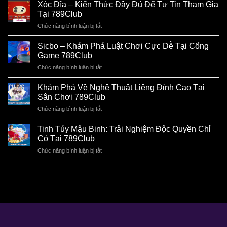
Xỉu
Xóc Đĩa – Kiến Thức Đầy Đủ Để Tự Tin Tham Gia
Hiểu
789Club
–
Chi
Tại 789Club
Tìm
Tiết
Chức năng bình luận bị tắt
ở
Hiểu
Về
Xóc
Chiến
Tựa
Đĩa
Sicbo – Khám Phá Luật Chơi Cực Dễ Tại Cổng
Lược
Game
–
Đặc
Game 789Club
Hot
Kiến
Biệt
Của
Chức năng bình luận bị tắt
ở
Thức
Khi
789Club
Sicbo
Đầy
Chơi
–
Khám Phá Về Nghệ Thuật Liêng Đỉnh Cao Tại
Đủ
Tại
Khám
Để
Sân Chơi 789Club
789Club
Phá
Tự
Chức năng bình luận bị tắt
ở
Luật
Tin
Khám
Chơi
Tham
Phá
Tinh Túy Mậu Binh: Trải Nghiệm Độc Quyền Chỉ
Cực
Gia
Về
Dễ
Có Tại 789Club
Tại
Nghệ
Tại
789Club
Chức năng bình luận bị tắt
ở
Thuật
Cổng
Tinh
Liêng
Game
Túy
Đỉnh
789Club
Mậu
Cao
Binh:
Tại
Trải
Sân
Nghiệm
Chơi
Độc
789Club
Quyền