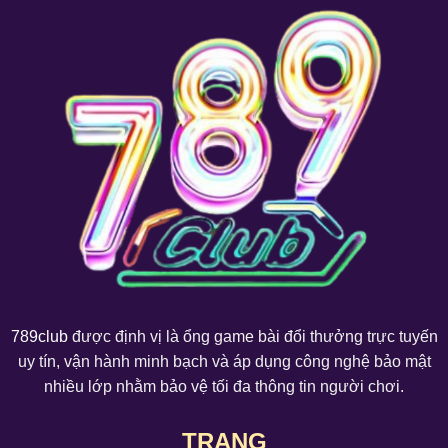
Chỉ
Có
Tại
789Club
789club
được định vị là ổng game bài đổi thưởng trực tuyến
uy tín, vận hành minh bạch và áp dụng công nghệ bảo mật
nhiều lớp nhằm bảo vệ tối đa thông tin người chơi.
TRANG