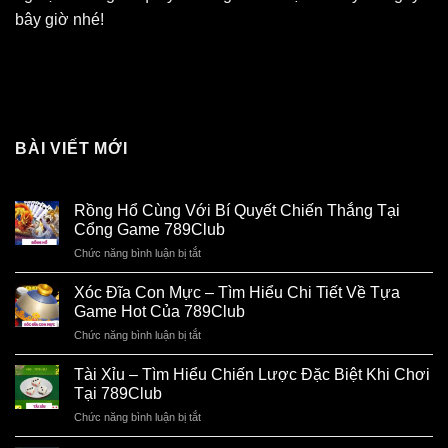
bây giờ nhé!
BÀI VIẾT MỚI
Rồng Hổ Cùng Với Bí Quyết Chiến Thắng Tại
Cổng Game 789Club
Chức năng bình luận bị tắt
ở
Rồng
Hổ
Xóc Đĩa Con Mực – Tìm Hiểu Chi Tiết Về Tựa
Cùng
Game Hot Của 789Club
Với
Chức năng bình luận bị tắt
ở
Bí
Xóc
Quyết
Đĩa
Tài Xỉu – Tìm Hiểu Chiến Lược Đặc Biệt Khi Chơi
Chiến
Con
Thắng
Tại 789Club
Mực
Tại
Chức năng bình luận bị tắt
ở
–
Cổng
Tài
Tìm
Game