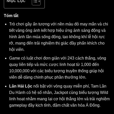
Mục Lục
Tóm tắt
Trò chơi gây ấn tượng với nền màu đỏ may mắn và chi
tiết vàng óng ánh kết hợp hiệu ứng ánh sáng động và
hình ảnh lân múa sống động, tạo không khí lễ hội rực
rỡ, mang đến trải nghiệm thị giác đầy phấn khích cho
hội viên.
Game có luật chơi đơn giản với 243 cách thắng, vòng
quay liên tiếp và mức cược linh hoạt từ 1,000 đến
10,000,000 với các biểu tượng truyền thống giúp hội
viên dễ dàng chinh phục phần thưởng lớn.
Lân Hái Lộc
nổi bật với vòng quay miễn phí, Tam Lân
Du Hành có hệ số nhân, Jackpot cùng biểu tượng Wild
linh hoạt nhằm mang lại cơ hội thắng lớn và trải nghiệm
gameplay đầy kịch tính, đậm chất văn hóa Á Đông.