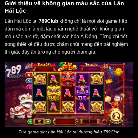
Giới thiệu về không gian màu sắc của Lân
Hái Lộc
Lân Hái Lộc
tại
789Club
không chỉ là một slot game hấp
dẫn mà còn là một tác phẩm nghệ thuật với không gian
màu sắc rực rỡ, đậm chất văn hóa Á Đông. Từng chi tiết
trong thiết kế đều được chăm chút mang đến trải nghiệm
thị giác đầy ấn tượng cho người tham gia.
Tựa game slot Lân Hái Lộc tại thương hiệu 789Club