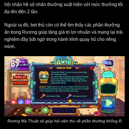
hội nhận hệ số nhân thưởng xuất hiện với mức thưởng tối
đa lên đến 2 lần.
Ngoài ra đó, bet thủ còn có thể tìm thấy các phần thưởng
ẩn trong Rương giúp tăng giá trị lợi nhuận và mang lại trải
nghiệm đầy bất ngờ trong hành trình quay hũ cho riêng
mình.
Rương Ma Thuật sẽ giúp hội viên thu về phần thưởng khổng lồ