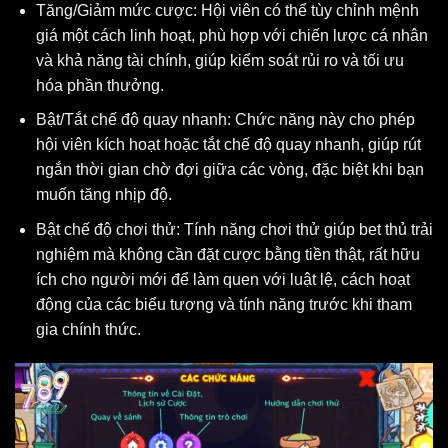
Tăng/Giảm mức cược: Hội viên có thể tùy chỉnh mệnh
giá một cách linh hoạt, phù hợp với chiến lược cá nhân
và khả năng tài chính, giúp kiểm soát rủi ro và tối ưu
hóa phần thưởng.
Bật/Tắt chế độ quay nhanh: Chức năng này cho phép
hội viên kích hoạt hoặc tắt chế độ quay nhanh, giúp rút
ngắn thời gian chờ đợi giữa các vòng, đặc biệt khi bạn
muốn tăng nhịp độ.
Bật chế độ chơi thử: Tính năng chơi thử giúp bet thủ trải
nghiệm mà không cần đặt cược bằng tiền thật, rất hữu
ích cho người mới để làm quen với luật lệ, cách hoạt
động của các biểu tượng và tính năng trước khi tham
gia chính thức.