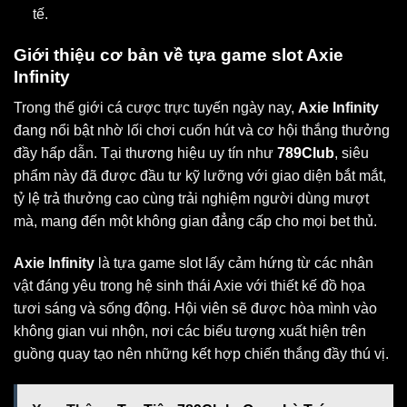
tế.
Giới thiệu cơ bản về tựa game slot Axie
Infinity
Trong thế giới cá cược trực tuyến ngày nay,
Axie Infinity
đang nổi bật nhờ lối chơi cuốn hút và cơ hội thắng thưởng
đầy hấp dẫn. Tại thương hiệu uy tín như
789Club
, siêu
phẩm này đã được đầu tư kỹ lưỡng với giao diện bắt mắt,
tỷ lệ trả thưởng cao cùng trải nghiệm người dùng mượt
mà, mang đến một không gian đẳng cấp cho mọi bet thủ.
Axie Infinity
là tựa game slot lấy cảm hứng từ các nhân
vật đáng yêu trong hệ sinh thái Axie với thiết kế đồ họa
tươi sáng và sống động. Hội viên sẽ được hòa mình vào
không gian vui nhộn, nơi các biểu tượng xuất hiện trên
guồng quay tạo nên những kết hợp chiến thắng đầy thú vị.