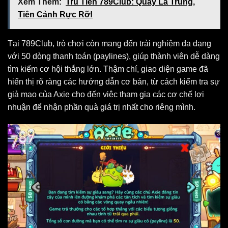
Xem Thêm:
Tru Tiên 789Club: Quay Là Trúng,
Tiên Cảnh Rực Rỡ!
Tại 789Club, trò chơi còn mang đến trải nghiệm đa dạng
với 50 dòng thanh toán (paylines), giúp thành viên dễ dàng
tìm kiếm cơ hội thắng lớn. Thậm chí, giao diện game đã
hiển thị rõ ràng các hướng dẫn cơ bản, từ cách kiểm tra sự
giả mạo của Axie cho đến việc tham gia các cơ chế lợi
nhuận để nhận phần quà giá trị nhất cho riêng mình.