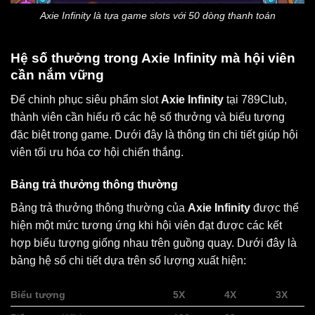
Axie Infinity là tựa game slots với 50 dòng thanh toán
Hệ số thưởng trong Axie Infinity mà hội viên
cần nắm vững
Để chinh phục siêu phẩm slot
Axie Infinity
tại 789Club,
thành viên cần hiểu rõ các hệ số thưởng và biểu tượng
đặc biệt trong game. Dưới đây là thông tin chi tiết giúp hội
viên tối ưu hóa cơ hội chiến thắng.
Bảng trả thưởng thông thường
Bảng trả thưởng thông thường của
Axie Infinity
được thể
hiện một mức tương ứng khi hội viên đạt được các kết
hợp biểu tượng giống nhau trên guồng quay. Dưới đây là
bảng hệ số chi tiết dựa trên số lượng xuất hiện:
Biểu tượng
5X
4X
3X