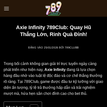
Bỏ
qua
nội
dung
Axie Infinity 789Club: Quay Hũ
Thắng Lớn, Rinh Quà Đỉnh!
ĐĂNG VÀO
25/01/2026
BỞI
789CLUBB
Trong bối cảnh không gian giải trí trực tuyến ngày càng
phát triển như hiện nay,
Axie Infinity
đang là lựa chọn
hàng đầu nhờ vào luật lệ độc đáo và cơ chế thắng thưởng
rõ ràng. Tại 789Club, game được đầu tư kỹ lưỡng với giao
diện ấn tượng, tỷ lệ trả thưởng hấp dẫn và trải nghiệm
mượt mà, hứa hẹn sân chơi đỉnh cao cho bet thủ.