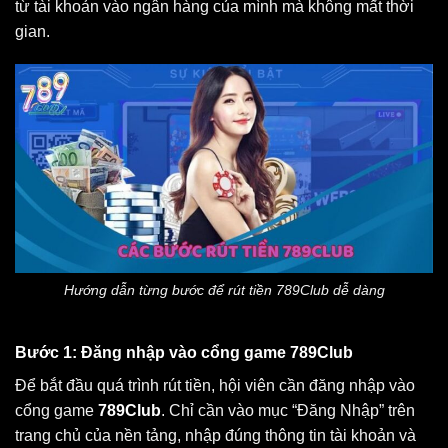
từ tài khoản vào ngân hàng của mình mà không mất thời
gian.
Hướng dẫn từng bước để rút tiền 789Club dễ dàng
Bước 1: Đăng nhập vào cổng game 789Club
Để bắt đầu quá trình rút tiền, hội viên cần đăng nhập vào
cổng game
789Club
. Chỉ cần vào mục “Đăng Nhập” trên
trang chủ của nền tảng, nhập đúng thông tin tài khoản và