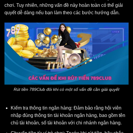
chơi. Tuy nhiên, những vấn đề này hoàn toàn có thể giải
quyết dễ dàng nếu bạn làm theo các bước hướng dẫn.
Rút tiền 789Club đôi khi có một số vấn đề cần giải quyết
Kiểm tra thông tin ngân hàng: Đảm bảo rằng hội viên
nhập đúng thông tin tài khoản ngân hàng, bao gồm tên
chủ tài khoản, số tài khoản với chi nhánh ngân hàng.