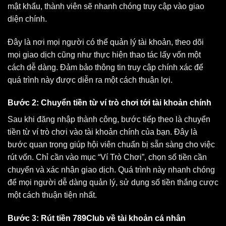
mật khẩu, thành viên sẽ nhanh chóng truy cập vào giao
diện chính.
Đây là nơi mọi người có thể quản lý tài khoản, theo dõi
mọi giao dịch cũng như thực hiện thao tác lấy vốn một
cách dễ dàng. Đảm bảo thông tin truy cập chính xác để
quá trình này được diễn ra một cách thuận lợi.
Bước 2: Chuyển tiền từ ví trò chơi tới tài khoản chính
Sau khi đăng nhập thành công, bước tiếp theo là chuyển
tiền từ ví trò chơi vào tài khoản chính của bạn. Đây là
bước quan trọng giúp hội viên chuẩn bị sẵn sàng cho việc
rút vốn. Chỉ cần vào mục “Ví Trò Chơi”, chọn số tiền cần
chuyển và xác nhận giao dịch. Quá trình này nhanh chóng
để mọi người dễ dàng quản lý, sử dụng số tiền thắng cược
một cách thuận tiện nhất.
Bước 3: Rút tiền 789Club về tài khoản cá nhân