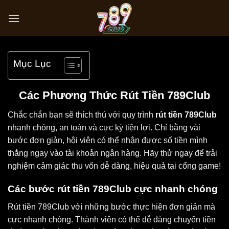
Bỏ
qua
nội
dung
Mục Lục
Các Phương Thức Rút Tiền 789Club
Chắc chắn bạn sẽ thích thú với quy trình
rút tiền 789Club
nhanh chóng, an toàn và cực kỳ tiện lợi. Chỉ bằng vài
bước đơn giản, hội viên có thể nhận được số tiền mình
thắng ngay vào tài khoản ngân hàng. Hãy thử ngay để trải
nghiệm cảm giác thu vốn dễ dàng, hiệu quả tại cổng game!
Các bước rút tiền 789Club cực nhanh chóng
Rút tiền 789Club với những bước thực hiện đơn giản mà
cực nhanh chóng. Thành viên có thể dễ dàng chuyển tiền