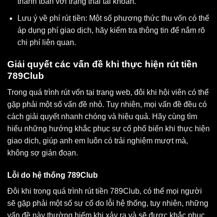
thanh toán với trạng thái tài khoản.
Lưu ý về phí rút tiền: Một số phương thức thu vốn có thể
áp dụng phí giao dịch, hãy kiểm tra thông tin để nắm rõ
chi phí liên quan.
Giải quyết các vấn đề khi thực hiện rút tiền
789Club
Trong quá trình rút vốn tại trang web, đôi khi hội viên có thể
gặp phải một số vấn đề nhỏ. Tuy nhiên, mọi vấn đề đều có
cách giải quyết nhanh chóng và hiệu quả. Hãy cùng tìm
hiểu những hướng khắc phục sự cố phổ biến khi thực hiện
giao dịch, giúp anh em luôn có trải nghiệm mượt mà,
không sợ gián đoạn.
Lỗi do hệ thống 789Club
Đôi khi trong quá trình rút tiền 789Club, có thể mọi người
sẽ gặp phải một số sự cố do lỗi hệ thống, tuy nhiên, những
vấn đề này thường hiếm khi xảy ra và sẽ được khắc phục