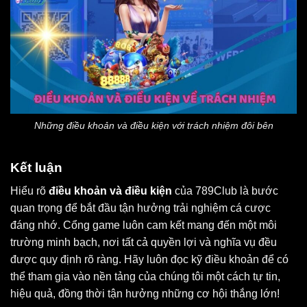
Những điều khoản và điều kiện với trách nhiệm đôi bên
Kết luận
Hiểu rõ
điều khoản và điều kiện
của 789Club là bước
quan trọng để bắt đầu tận hưởng trải nghiệm cá cược
đáng nhớ. Cổng game luôn cam kết mang đến một môi
trường minh bạch, nơi tất cả quyền lợi và nghĩa vụ đều
được quy định rõ ràng. Hãy luôn đọc kỹ điều khoản để có
thể tham gia vào nền tảng của chúng tôi một cách tự tin,
hiệu quả, đồng thời tận hưởng những cơ hội thắng lớn!